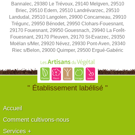
Bannalec, 29380 Le Trévoux, 29140 Melgven, 29510
Briec, 29510 Edern, 29510 Landrévarzec, 29510
Landudal, 29510 Langolen, 29900 Concarneau, 29910
Trégunc, 29950 Bénodet, 29950 Clohars-Fouesnant,
29170 Fouesnant, 29950 Gouesnach, 29940 La Forêt-
Fouesnant, 29170 Pleuven, 29170 St-Evarzec, 29350
Moëlan s/Mer, 29920 Névez, 29930 Pont-Aven, 29340
Riec s/Belon, 29000 Quimper, 29500 Ergué-Gabéric
" Établissement labélisé "
Accueil
Comment cultivons-nous
Services +