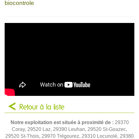
biocontrole
Retour à la liste
Notre exploitation est située à proximité de :
29370
Coray, 29520 Laz, 29390 Leuhan, 29520 St-Goazec,
29520 St-Thois, 29970 Trégourez, 29310 Locunolé, 29380