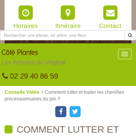
Horaires
Itinéraire
Contact
Côté
Plantes
Toggl
navig
Les Artisans du Végétal
02 29 40 86 59
Conseils Vidéo
> Comment lutter et traiter les chenilles
processionnaires du pin ?
COMMENT LUTTER ET