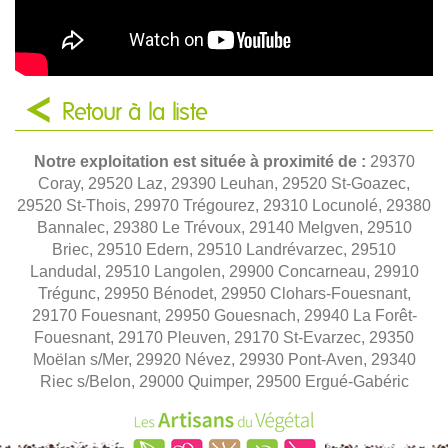
Retour à la liste
Notre exploitation est située à proximité de :
29370
Coray, 29520 Laz, 29390 Leuhan, 29520 St-Goazec,
29520 St-Thois, 29970 Trégourez, 29310 Locunolé, 29380
Bannalec, 29380 Le Trévoux, 29140 Melgven, 29510
Briec, 29510 Edern, 29510 Landrévarzec, 29510
Landudal, 29510 Langolen, 29900 Concarneau, 29910
Trégunc, 29950 Bénodet, 29950 Clohars-Fouesnant,
29170 Fouesnant, 29950 Gouesnach, 29940 La Forêt-
Fouesnant, 29170 Pleuven, 29170 St-Evarzec, 29350
Moëlan s/Mer, 29920 Névez, 29930 Pont-Aven, 29340
Riec s/Belon, 29000 Quimper, 29500 Ergué-Gabéric