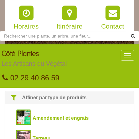
Horaires
Itinéraire
Contact
Côté
Plantes
Toggl
navig
Les Artisans du Végétal
02 29 40 86 59
Affiner par type de produits
Amendement et engrais
Terreau