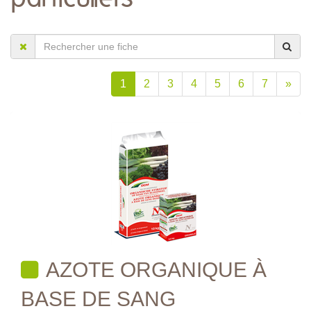
1
2
3
4
5
6
7
»
AZOTE ORGANIQUE À
BASE DE SANG