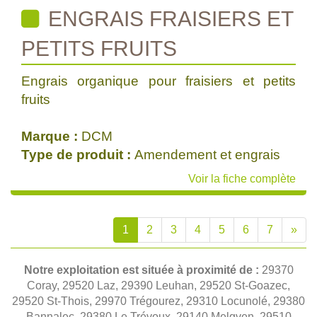
ENGRAIS FRAISIERS ET
PETITS FRUITS
Engrais organique pour fraisiers et petits
fruits
Marque :
DCM
Type de produit :
Amendement et engrais
Voir la fiche complète
1
2
3
4
5
6
7
»
Notre exploitation est située à proximité de :
29370
Coray, 29520 Laz, 29390 Leuhan, 29520 St-Goazec,
29520 St-Thois, 29970 Trégourez, 29310 Locunolé, 29380
Bannalec, 29380 Le Trévoux, 29140 Melgven, 29510