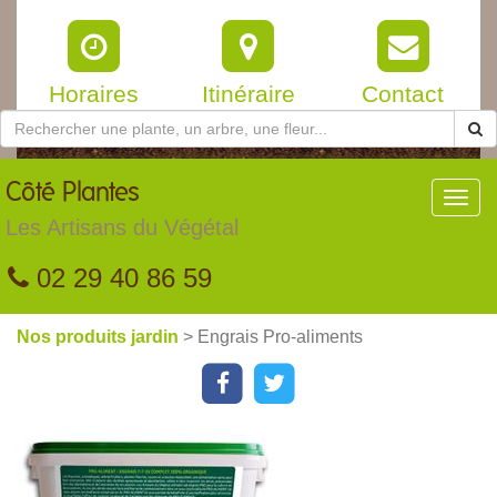
Horaires
Itinéraire
Contact
Côté
Plantes
Toggl
navig
Les Artisans du Végétal
02 29 40 86 59
Nos produits jardin
> Engrais Pro-aliments