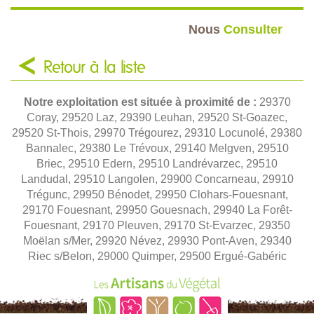
Nous
Consulter
Retour à la liste
Notre exploitation est située à proximité de :
29370
Coray, 29520 Laz, 29390 Leuhan, 29520 St-Goazec,
29520 St-Thois, 29970 Trégourez, 29310 Locunolé, 29380
Bannalec, 29380 Le Trévoux, 29140 Melgven, 29510
Briec, 29510 Edern, 29510 Landrévarzec, 29510
Landudal, 29510 Langolen, 29900 Concarneau, 29910
Trégunc, 29950 Bénodet, 29950 Clohars-Fouesnant,
29170 Fouesnant, 29950 Gouesnach, 29940 La Forêt-
Fouesnant, 29170 Pleuven, 29170 St-Evarzec, 29350
Moëlan s/Mer, 29920 Névez, 29930 Pont-Aven, 29340
Riec s/Belon, 29000 Quimper, 29500 Ergué-Gabéric