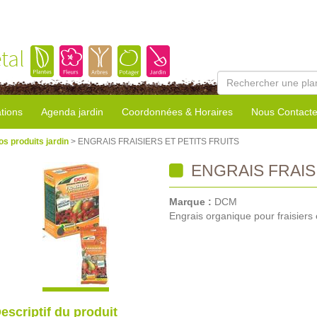
tal
tions
Agenda jardin
Coordonnées & Horaires
Nous Contacte
os produits jardin
> ENGRAIS FRAISIERS ET PETITS FRUITS
ENGRAIS FRAISI
Marque :
DCM
Engrais organique pour fraisiers et
escriptif du produit