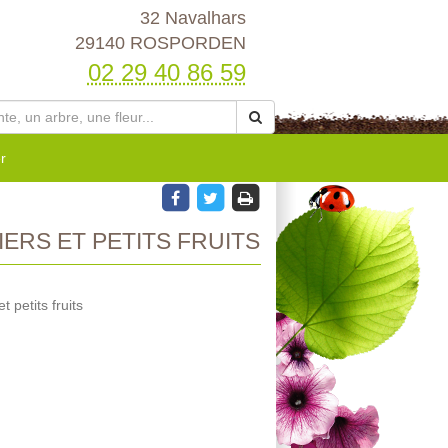
32 Navalhars
29140 ROSPORDEN
02 29 40 86 59
r
ERS ET PETITS FRUITS
 petits fruits