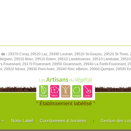
é de :
29370 Coray, 29520 Laz, 29390 Leuhan, 29520 St-Goazec, 29520 St-Thois,
Melgven, 29510 Briec, 29510 Edern, 29510 Landrévarzec, 29510 Landudal, 2951
rs-Fouesnant, 29170 Fouesnant, 29950 Gouesnach, 29940 La Forêt-Fouesnant, 29
r, 29920 Névez, 29930 Pont-Aven, 29340 Riec s/Belon, 29000 Quimper, 29500 E
" Établissement labélisé "
s +
Notre Label
Coordonnées & horaires
Gestion des co
|