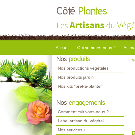
Côté
Plantes
Artisans
Végé
Les
du
Accueil
Qui sommes-nous ?
Anima
Nos
produits
N
Nos productions végétales
Nos produits jardin
Nos kits "prêt-à-planter"
Nos
engagements
Comment cultivons-nous ?
Label artisan du végétal
Nos services +
D