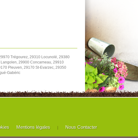
 29970 Trégourez, 29310 Locunolé, 29380
0 Langolen, 29900 Concarneau, 29910
170 Pleuven, 29170 St-Evarzec, 29350
rgué-Gabéric
okies
Mentions légales
Nous Contacter
|