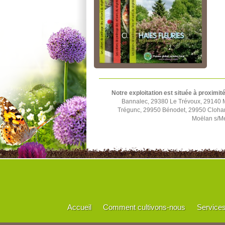
Notre exploitation est située à proximit
Bannalec, 29380 Le Trévoux, 29140 
Trégunc, 29950 Bénodet, 29950 Cloha
Moëlan s/Me
Accueil
Comment cultivons-nous
Service