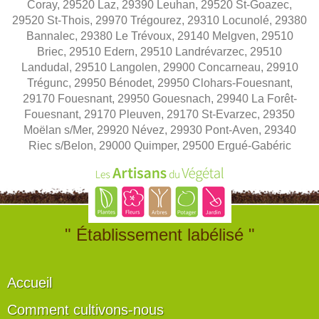
Coray, 29520 Laz, 29390 Leuhan, 29520 St-Goazec,
29520 St-Thois, 29970 Trégourez, 29310 Locunolé, 29380
Bannalec, 29380 Le Trévoux, 29140 Melgven, 29510
Briec, 29510 Edern, 29510 Landrévarzec, 29510
Landudal, 29510 Langolen, 29900 Concarneau, 29910
Trégunc, 29950 Bénodet, 29950 Clohars-Fouesnant,
29170 Fouesnant, 29950 Gouesnach, 29940 La Forêt-
Fouesnant, 29170 Pleuven, 29170 St-Evarzec, 29350
Moëlan s/Mer, 29920 Névez, 29930 Pont-Aven, 29340
Riec s/Belon, 29000 Quimper, 29500 Ergué-Gabéric
" Établissement labélisé "
Accueil
Comment cultivons-nous