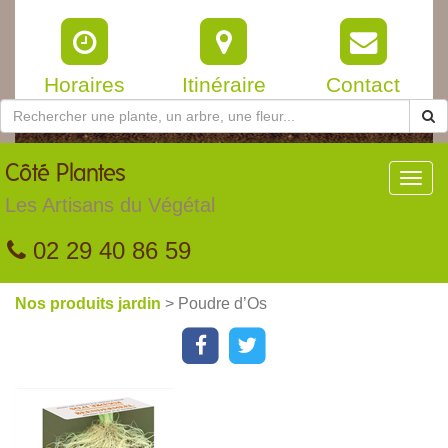
Horaires
Itinéraire
Contact
Côté
Plantes
Toggl
navig
Les Artisans du Végétal
02 29 40 86 59
Nos produits jardin
> Poudre d’Os