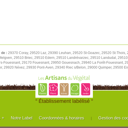
é de :
29370 Coray, 29520 Laz, 29390 Leuhan, 29520 St-Goazec, 29520 St-Thois,
Melgven, 29510 Briec, 29510 Edern, 29510 Landrévarzec, 29510 Landudal, 2951
rs-Fouesnant, 29170 Fouesnant, 29950 Gouesnach, 29940 La Forêt-Fouesnant, 29
r, 29920 Névez, 29930 Pont-Aven, 29340 Riec s/Belon, 29000 Quimper, 29500 E
" Établissement labélisé "
s +
Notre Label
Coordonnées & horaires
Gestion des co
|