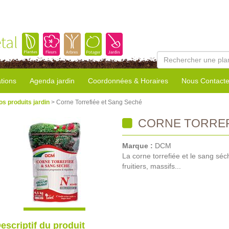
tal
tions
Agenda jardin
Coordonnées & Horaires
Nous Contacte
os produits jardin
> Corne Torrefiée et Sang Seché
CORNE TORREF
Marque :
DCM
La corne torrefiée et le sang séch
fruitiers, massifs...
escriptif du produit