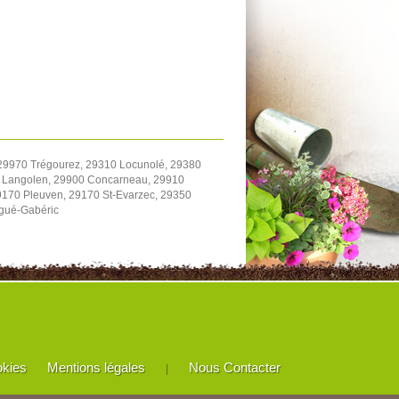
 29970 Trégourez, 29310 Locunolé, 29380
0 Langolen, 29900 Concarneau, 29910
170 Pleuven, 29170 St-Evarzec, 29350
rgué-Gabéric
okies
Mentions légales
Nous Contacter
|