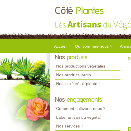
Côté
Plantes
Artisans
Végé
Les
du
Accueil
Qui sommes-nous ?
Anima
Nos
produits
N
Nos productions végétales
Nos produits jardin
Nos kits "prêt-à-planter"
Nos
engagements
Comment cultivons-nous ?
Label artisan du végétal
Nos services +
D