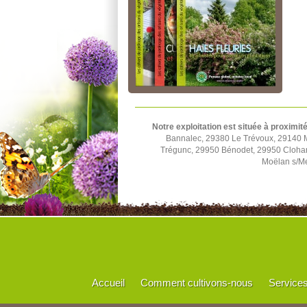
Notre exploitation est située à proximit
Bannalec, 29380 Le Trévoux, 29140 
Trégunc, 29950 Bénodet, 29950 Cloha
Moëlan s/Me
Accueil
Comment cultivons-nous
Service