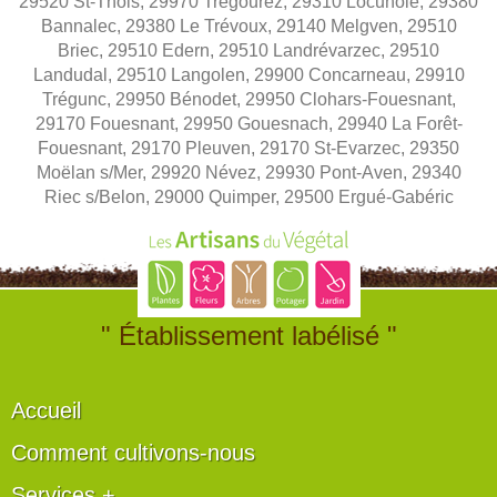
29520 St-Thois, 29970 Trégourez, 29310 Locunolé, 29380
Bannalec, 29380 Le Trévoux, 29140 Melgven, 29510
Briec, 29510 Edern, 29510 Landrévarzec, 29510
Landudal, 29510 Langolen, 29900 Concarneau, 29910
Trégunc, 29950 Bénodet, 29950 Clohars-Fouesnant,
29170 Fouesnant, 29950 Gouesnach, 29940 La Forêt-
Fouesnant, 29170 Pleuven, 29170 St-Evarzec, 29350
Moëlan s/Mer, 29920 Névez, 29930 Pont-Aven, 29340
Riec s/Belon, 29000 Quimper, 29500 Ergué-Gabéric
" Établissement labélisé "
Accueil
Comment cultivons-nous
Services +