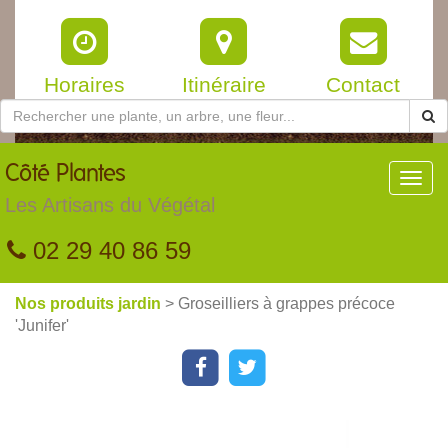
Horaires
Itinéraire
Contact
Côté
Plantes
Toggl
navig
Les Artisans du Végétal
02 29 40 86 59
Nos produits jardin
> Groseilliers à grappes précoce
'Junifer'