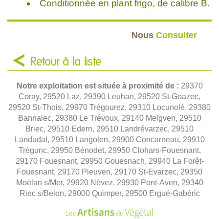
Conditionnée en plant frigo, de calibre B.
Nous
Consulter
Retour à la liste
Notre exploitation est située à proximité de :
29370
Coray, 29520 Laz, 29390 Leuhan, 29520 St-Goazec,
29520 St-Thois, 29970 Trégourez, 29310 Locunolé, 29380
Bannalec, 29380 Le Trévoux, 29140 Melgven, 29510
Briec, 29510 Edern, 29510 Landrévarzec, 29510
Landudal, 29510 Langolen, 29900 Concarneau, 29910
Trégunc, 29950 Bénodet, 29950 Clohars-Fouesnant,
29170 Fouesnant, 29950 Gouesnach, 29940 La Forêt-
Fouesnant, 29170 Pleuven, 29170 St-Evarzec, 29350
Moëlan s/Mer, 29920 Névez, 29930 Pont-Aven, 29340
Riec s/Belon, 29000 Quimper, 29500 Ergué-Gabéric