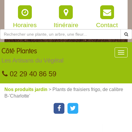
Horaires
Itinéraire
Contact
Côté
Plantes
Toggl
navig
Les Artisans du Végétal
02 29 40 86 59
Nos produits jardin
> Plants de fraisiers frigo, de calibre
B-'Charlotte'