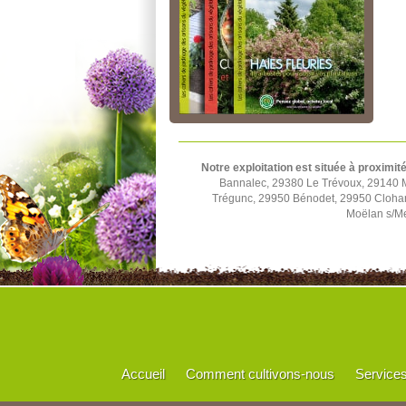
Notre exploitation est située à proximit
Bannalec, 29380 Le Trévoux, 29140 
Trégunc, 29950 Bénodet, 29950 Cloha
Moëlan s/Me
Accueil
Comment cultivons-nous
Service