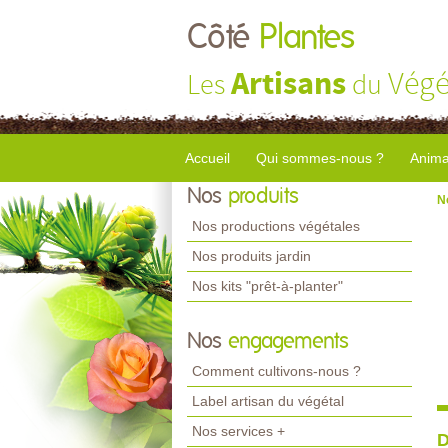
Côté
Plantes
Artisans
Végé
Les
du
Accueil
Qui sommes-nous ?
Anima
Nos
produits
N
Nos productions végétales
Nos produits jardin
Nos kits "prêt-à-planter"
Nos
engagements
Comment cultivons-nous ?
Label artisan du végétal
Nos services +
D