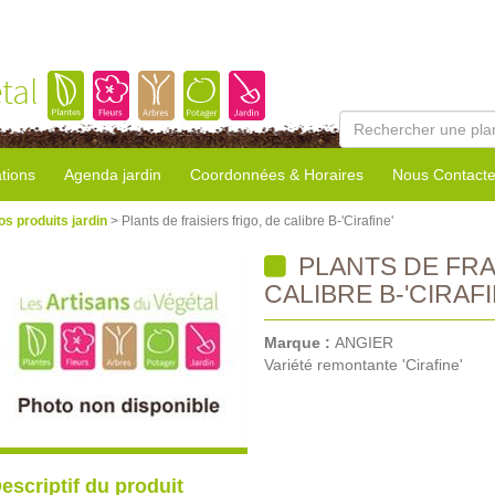
tal
tions
Agenda jardin
Coordonnées & Horaires
Nous Contacte
os produits jardin
> Plants de fraisiers frigo, de calibre B-'Cirafine'
PLANTS DE FRA
CALIBRE B-'CIRAFI
Marque :
ANGIER
Variété remontante 'Cirafine'
escriptif du produit