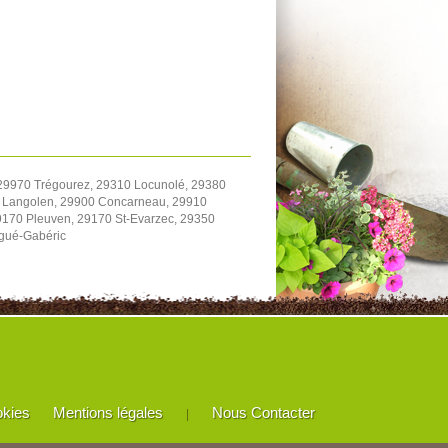
 29970 Trégourez, 29310 Locunolé, 29380
0 Langolen, 29900 Concarneau, 29910
170 Pleuven, 29170 St-Evarzec, 29350
rgué-Gabéric
okies
Mentions légales
Nous Contacter
|