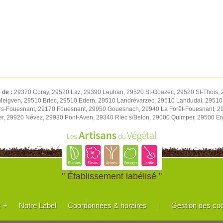
é de :
29370 Coray, 29520 Laz, 29390 Leuhan, 29520 St-Goazec, 29520 St-Thois,
Melgven, 29510 Briec, 29510 Edern, 29510 Landrévarzec, 29510 Landudal, 2951
rs-Fouesnant, 29170 Fouesnant, 29950 Gouesnach, 29940 La Forêt-Fouesnant, 29
r, 29920 Névez, 29930 Pont-Aven, 29340 Riec s/Belon, 29000 Quimper, 29500 E
" Établissement labélisé "
s +
Notre Label
Coordonnées & horaires
Gestion des co
|