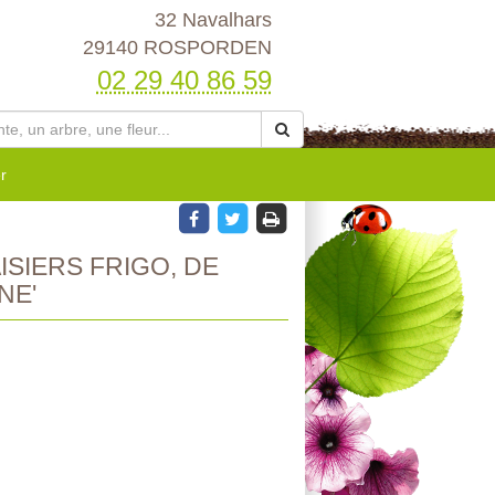
32 Navalhars
29140 ROSPORDEN
02 29 40 86 59
r
ISIERS FRIGO, DE
NE'