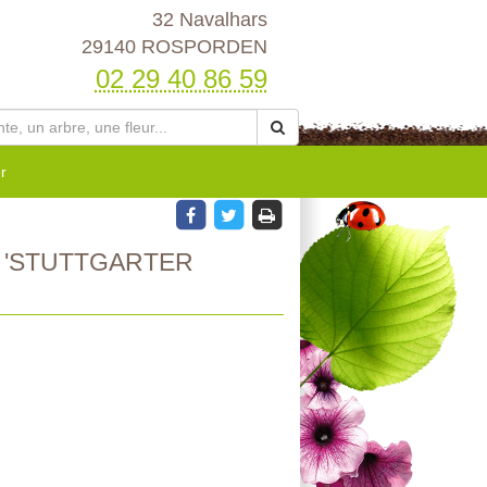
32 Navalhars
29140 ROSPORDEN
02 29 40 86 59
r
 'STUTTGARTER