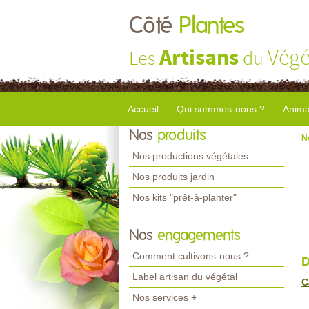
Côté
Plantes
Artisans
Végé
Les
du
Accueil
Qui sommes-nous ?
Anima
Nos
produits
N
Nos productions végétales
Nos produits jardin
Nos kits "prêt-à-planter"
Nos
engagements
Comment cultivons-nous ?
D
Label artisan du végétal
C
Nos services +