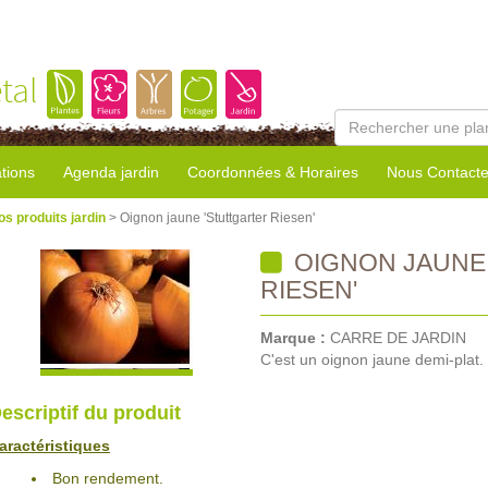
tal
tions
Agenda jardin
Coordonnées & Horaires
Nous Contacte
os produits jardin
> Oignon jaune 'Stuttgarter Riesen'
OIGNON JAUNE
RIESEN'
Marque :
CARRE DE JARDIN
C'est un oignon jaune demi-plat.
escriptif du produit
aractéristiques
Bon rendement.