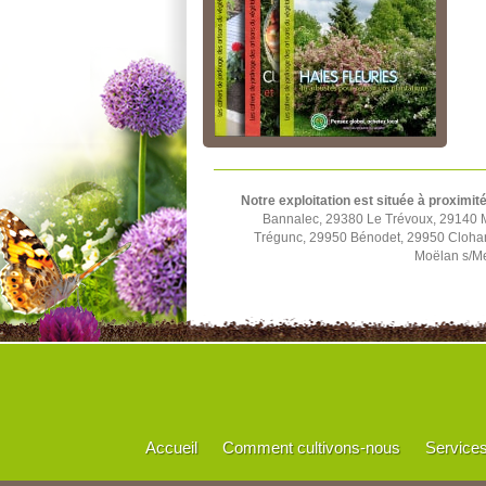
Notre exploitation est située à proximit
Bannalec, 29380 Le Trévoux, 29140 
Trégunc, 29950 Bénodet, 29950 Cloha
Moëlan s/Me
Accueil
Comment cultivons-nous
Service