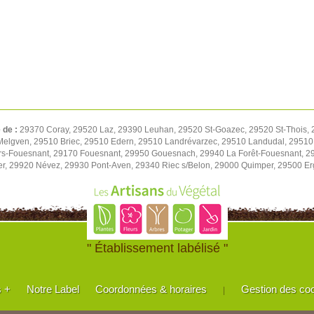
é de :
29370 Coray, 29520 Laz, 29390 Leuhan, 29520 St-Goazec, 29520 St-Thois,
Melgven, 29510 Briec, 29510 Edern, 29510 Landrévarzec, 29510 Landudal, 2951
rs-Fouesnant, 29170 Fouesnant, 29950 Gouesnach, 29940 La Forêt-Fouesnant, 29
r, 29920 Névez, 29930 Pont-Aven, 29340 Riec s/Belon, 29000 Quimper, 29500 E
" Établissement labélisé "
s +
Notre Label
Coordonnées & horaires
Gestion des co
|