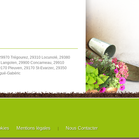
 29970 Trégourez, 29310 Locunolé, 29380
0 Langolen, 29900 Concarneau, 29910
170 Pleuven, 29170 St-Evarzec, 29350
rgué-Gabéric
okies
Mentions légales
Nous Contacter
|