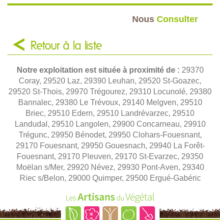
Nous
Consulter
Retour à la liste
Notre exploitation est située à proximité de :
29370
Coray, 29520 Laz, 29390 Leuhan, 29520 St-Goazec,
29520 St-Thois, 29970 Trégourez, 29310 Locunolé, 29380
Bannalec, 29380 Le Trévoux, 29140 Melgven, 29510
Briec, 29510 Edern, 29510 Landrévarzec, 29510
Landudal, 29510 Langolen, 29900 Concarneau, 29910
Trégunc, 29950 Bénodet, 29950 Clohars-Fouesnant,
29170 Fouesnant, 29950 Gouesnach, 29940 La Forêt-
Fouesnant, 29170 Pleuven, 29170 St-Evarzec, 29350
Moëlan s/Mer, 29920 Névez, 29930 Pont-Aven, 29340
Riec s/Belon, 29000 Quimper, 29500 Ergué-Gabéric