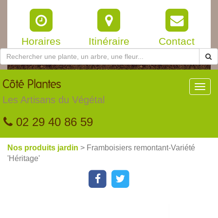
Horaires
Itinéraire
Contact
Côté
Plantes
Toggl
navig
Les Artisans du Végétal
02 29 40 86 59
Nos produits jardin
> Framboisiers remontant-Variété
'Héritage'