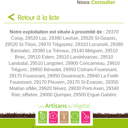
Nous
Consulter
Retour à la liste
Notre exploitation est située à proximité de :
29370
Coray, 29520 Laz, 29390 Leuhan, 29520 St-Goazec,
29520 St-Thois, 29970 Trégourez, 29310 Locunolé, 29380
Bannalec, 29380 Le Trévoux, 29140 Melgven, 29510
Briec, 29510 Edern, 29510 Landrévarzec, 29510
Landudal, 29510 Langolen, 29900 Concarneau, 29910
Trégunc, 29950 Bénodet, 29950 Clohars-Fouesnant,
29170 Fouesnant, 29950 Gouesnach, 29940 La Forêt-
Fouesnant, 29170 Pleuven, 29170 St-Evarzec, 29350
Moëlan s/Mer, 29920 Névez, 29930 Pont-Aven, 29340
Riec s/Belon, 29000 Quimper, 29500 Ergué-Gabéric