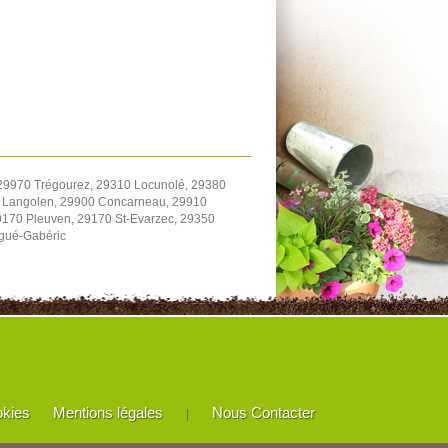
 29970 Trégourez, 29310 Locunolé, 29380
0 Langolen, 29900 Concarneau, 29910
170 Pleuven, 29170 St-Evarzec, 29350
rgué-Gabéric
okies
Mentions légales
Nous Contacter
|