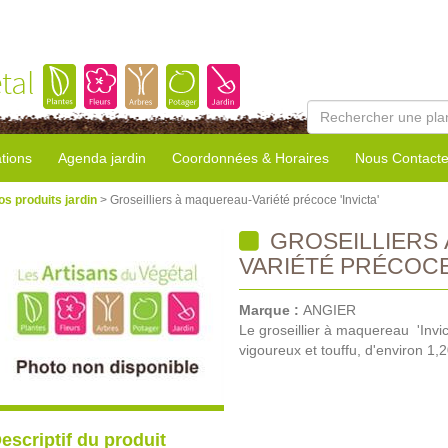
tal
tions
Agenda jardin
Coordonnées & Horaires
Nous Contacte
os produits jardin
> Groseilliers à maquereau-Variété précoce 'Invicta'
GROSEILLIERS
VARIÉTÉ PRÉCOCE 
Marque :
ANGIER
Le groseillier à maquereau 'Invic
vigoureux et touffu, d'environ 1,
escriptif du produit