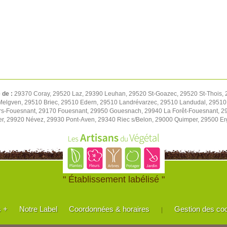
é de :
29370 Coray, 29520 Laz, 29390 Leuhan, 29520 St-Goazec, 29520 St-Thois,
Melgven, 29510 Briec, 29510 Edern, 29510 Landrévarzec, 29510 Landudal, 2951
rs-Fouesnant, 29170 Fouesnant, 29950 Gouesnach, 29940 La Forêt-Fouesnant, 29
r, 29920 Névez, 29930 Pont-Aven, 29340 Riec s/Belon, 29000 Quimper, 29500 E
" Établissement labélisé "
s +
Notre Label
Coordonnées & horaires
Gestion des co
|