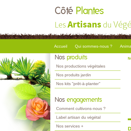
Côté
Plantes
Artisans
Végé
Les
du
Accueil
Qui sommes-nous ?
Anima
Nos
produits
N
Nos productions végétales
Nos produits jardin
Nos kits "prêt-à-planter"
Nos
engagements
Comment cultivons-nous ?
Label artisan du végétal
Nos services +
D