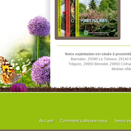
Notre exploitation est située à proximit
Bannalec, 29380 Le Trévoux, 29140 
Trégunc, 29950 Bénodet, 29950 Cloha
Moëlan s/Me
Accueil
Comment cultivons-nous
Service