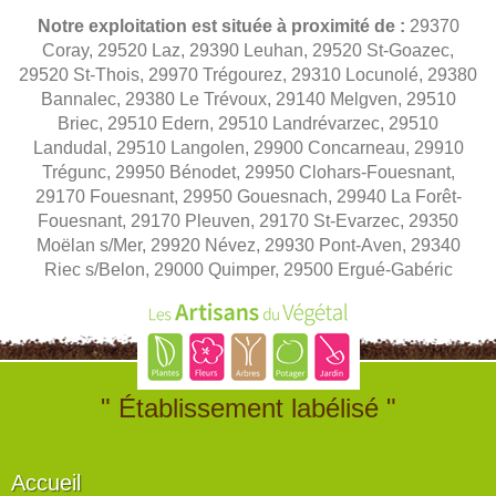
Notre exploitation est située à proximité de :
29370
Coray, 29520 Laz, 29390 Leuhan, 29520 St-Goazec,
29520 St-Thois, 29970 Trégourez, 29310 Locunolé, 29380
Bannalec, 29380 Le Trévoux, 29140 Melgven, 29510
Briec, 29510 Edern, 29510 Landrévarzec, 29510
Landudal, 29510 Langolen, 29900 Concarneau, 29910
Trégunc, 29950 Bénodet, 29950 Clohars-Fouesnant,
29170 Fouesnant, 29950 Gouesnach, 29940 La Forêt-
Fouesnant, 29170 Pleuven, 29170 St-Evarzec, 29350
Moëlan s/Mer, 29920 Névez, 29930 Pont-Aven, 29340
Riec s/Belon, 29000 Quimper, 29500 Ergué-Gabéric
" Établissement labélisé "
Accueil