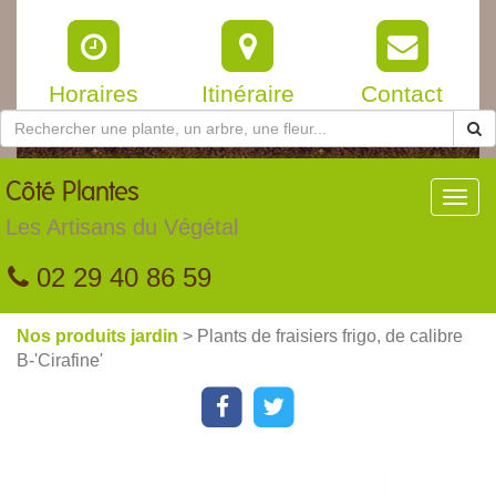
Horaires
Itinéraire
Contact
Côté
Plantes
Toggl
navig
Les Artisans du Végétal
02 29 40 86 59
Nos produits jardin
> Plants de fraisiers frigo, de calibre
B-'Cirafine'