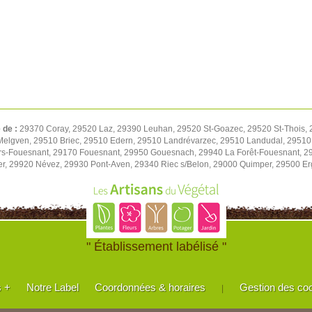
é de :
29370 Coray, 29520 Laz, 29390 Leuhan, 29520 St-Goazec, 29520 St-Thois,
Melgven, 29510 Briec, 29510 Edern, 29510 Landrévarzec, 29510 Landudal, 2951
rs-Fouesnant, 29170 Fouesnant, 29950 Gouesnach, 29940 La Forêt-Fouesnant, 29
r, 29920 Névez, 29930 Pont-Aven, 29340 Riec s/Belon, 29000 Quimper, 29500 E
" Établissement labélisé "
s +
Notre Label
Coordonnées & horaires
Gestion des co
|