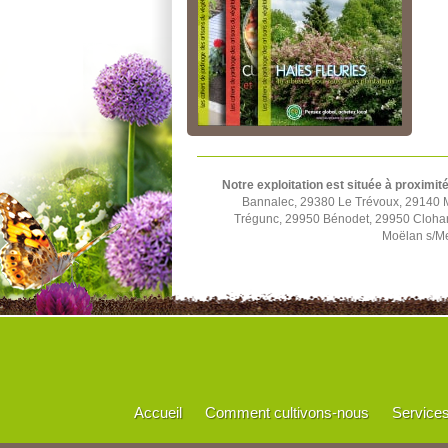
Notre exploitation est située à proximit
Bannalec, 29380 Le Trévoux, 29140 
Trégunc, 29950 Bénodet, 29950 Cloha
Moëlan s/Me
Accueil
Comment cultivons-nous
Service