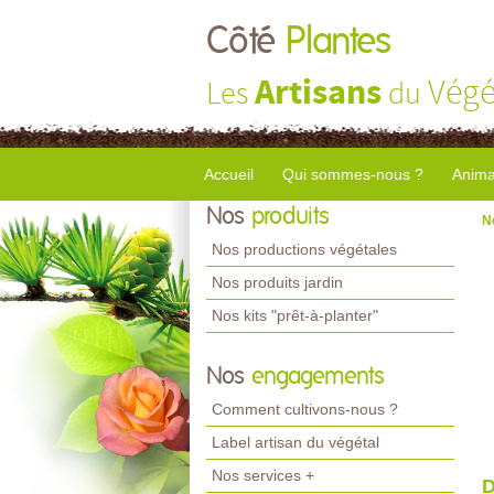
Côté
Plantes
Artisans
Végé
Les
du
Accueil
Qui sommes-nous ?
Anima
Nos
produits
N
Nos productions végétales
Nos produits jardin
Nos kits "prêt-à-planter"
Nos
engagements
Comment cultivons-nous ?
Label artisan du végétal
Nos services +
D