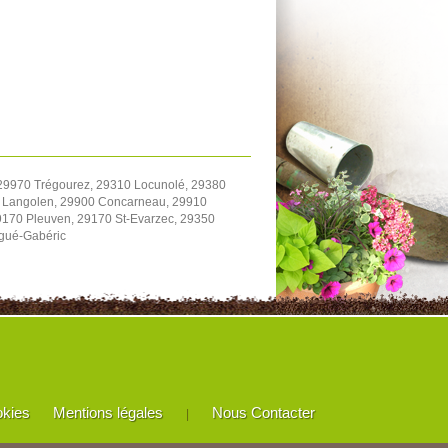
 29970 Trégourez, 29310 Locunolé, 29380
0 Langolen, 29900 Concarneau, 29910
170 Pleuven, 29170 St-Evarzec, 29350
rgué-Gabéric
okies
Mentions légales
Nous Contacter
|